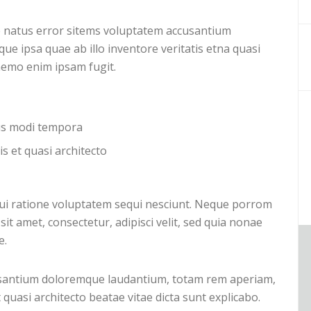
e natus error sitems voluptatem accusantium
 ipsa quae ab illo inventore veritatis etna quasi
 nemo enim ipsam fugit.
ius modi tempora
is et quasi architecto
ui ratione voluptatem sequi nesciunt. Neque porrom
it amet, consectetur, adipisci velit, sed quia nonae
e.
cusantium doloremque laudantium, totam rem aperiam,
t quasi architecto beatae vitae dicta sunt explicabo.