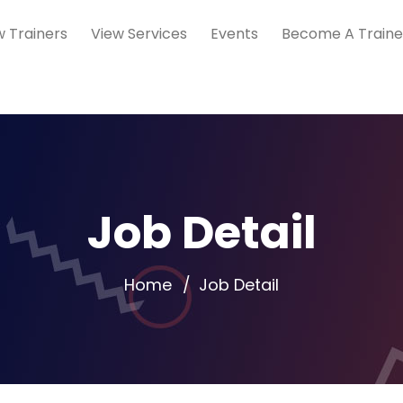
w Trainers
View Services
Events
Become A Traine
Job Detail
Home
Job Detail