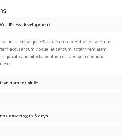
ons
e WordPress development
saeunt in culpa qui officia deserunt mollit anim laborum.
tatem accusantium doque laudantium, totam rem aiam
etm quasitea architecto beataea dictaed quia couuntur
nesnt.
development skills
ook amazing in 6 days