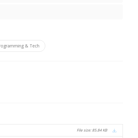
rogramming & Tech
File size: 85.84 KB