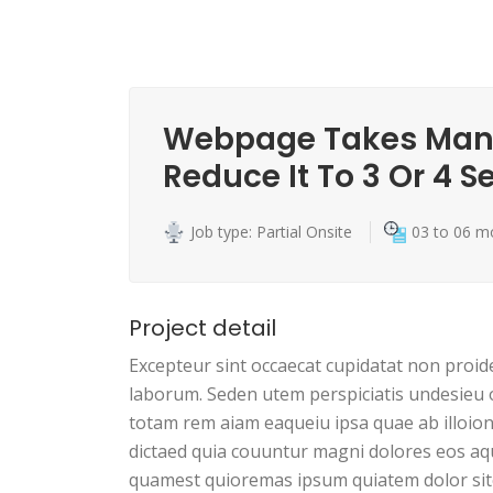
Webpage Takes Many
Reduce It To 3 Or 4 
Job type: Partial Onsite
03 to 06 m
Project detail
Excepteur sint occaecat cupidatat non proide
laborum. Seden utem perspiciatis undesieu
totam rem aiam eaqueiu ipsa quae ab illoion
dictaed quia couuntur magni dolores eos aq
quamest quioremas ipsum quiatem dolor site