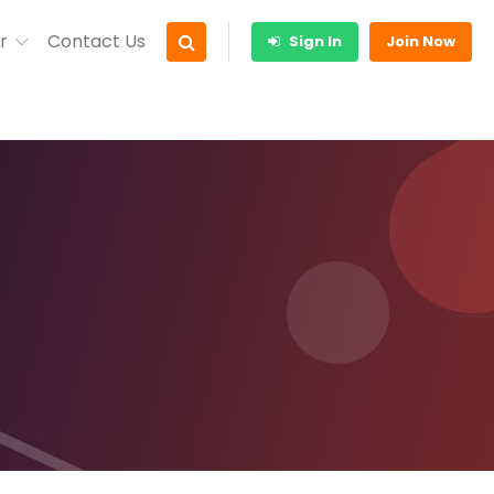
r
Contact Us
Sign In
Join Now