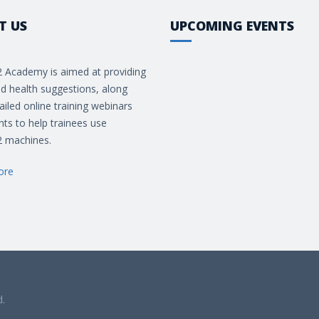
T US
UPCOMING EVENTS
 Academy is aimed at providing
d health suggestions, along
ailed online training webinars
ts to help trainees use
 machines.
ore
d.