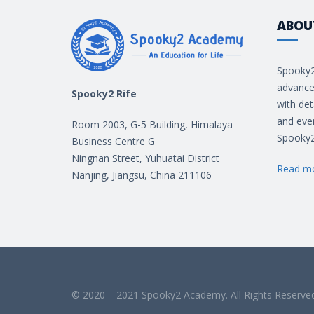
ABOU
Spooky2
advance
Spooky2 Rife
with det
and even
Room 2003, G-5 Building, Himalaya
Spooky2
Business Centre G
Ningnan Street, Yuhuatai District
Read m
Nanjing, Jiangsu, China 211106
© 2020 – 2021 Spooky2 Academy. All Rights Reserve