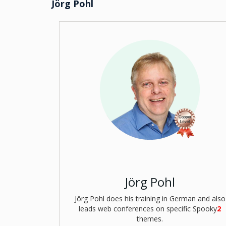
Jörg Pohl
Jörg Pohl
Jörg Pohl does his training in German and also
leads web conferences on specific Spooky
2
themes.